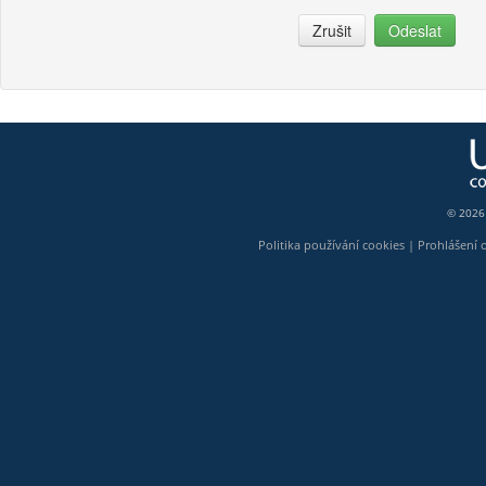
Zrušit
Odeslat
© 2026
Politika používání cookies
|
Prohlášení 