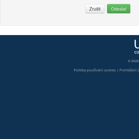
Zrušit
Odeslat
© 2026
Politika používání cookies
|
Prohlášení 