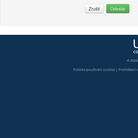
Zrušit
Odeslat
© 2026
Politika používání cookies
|
Prohlášení 