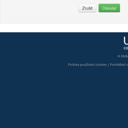
Zrušit
Odeslat
© 2026
Politika používání cookies
|
Prohlášení 